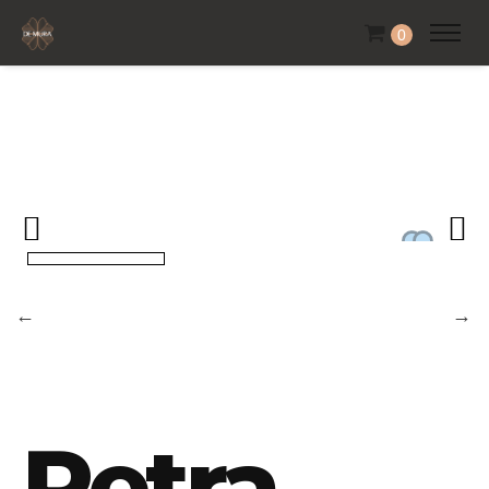
0
Petra