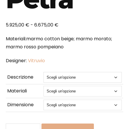
Fascia
5.925,00
€
-
6.675,00
€
di
Materiali:marmo cotton beige; marmo morato;
prezzo:
marmo rosso pompeiano
da
5.925,00 €
Designer:
Vitruvio
a
6.675,00 €
Descrizione
Materiali
Dimensione