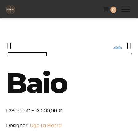
0
Baio
Fascia
1.280,00
€
-
13.000,00
€
di
Designer:
Ugo La Pietra
prezzo:
da